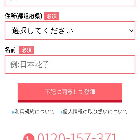
サイトマップ
利用規約
プライバシーポリシー
運営会社
看護師の求人・転職なら
採用ご担当者様へ
『クリックジョブ看護』
介護職求人支援サービス『クリックジョブ介護』運営会社:
ライフワンズ株式会社 ( 厚生労働大臣許可 )13- ユ -303765
Copyright©LifeOnes Ltd. All Rights Reserved