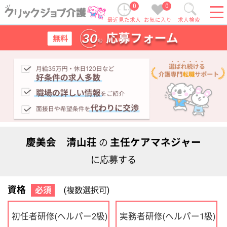
0
0
最近見た求人
お気に入り
求人検索
慶美会 清山荘
主任ケアマネジャー
の
に応募する
資格
必須
(複数選択可)
初任者研修
実務者研修
(ヘルパー2級)
(ヘルパー1級)
介護福祉士
社会福祉士
ケアマネジャー
PT
OT
その他・なし