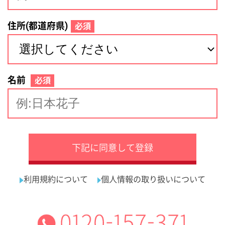
サイトマップ
利用規約
プライバシーポリシー
運営会社
看護師の求人・転職なら
採用ご担当者様へ
『クリックジョブ看護』
介護職求人支援サービス『クリックジョブ介護』運営会社:
ライフワンズ株式会社 ( 厚生労働大臣許可 )13- ユ -303765
Copyright©LifeOnes Ltd. All Rights Reserved