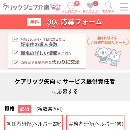
0
0
最近見た求人
お気に入り
求人検索
ケアリッツ矢向
サービス提供責任者
の
に応募する
資格
必須
(複数選択可)
初任者研修
実務者研修
(ヘルパー2級)
(ヘルパー1級)
介護福祉士
社会福祉士
ケアマネジャー
PT
OT
その他・なし