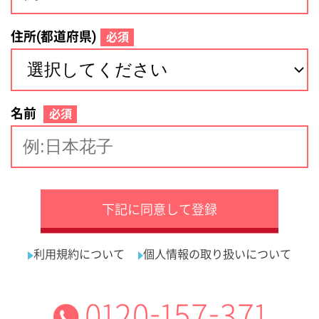
サイトマップ
利用規約
プライバシーポリシー
運営会社
看護師の求人・転職なら
採用ご担当者様へ
『クリックジョブ看護』
介護職求人支援サービス『クリックジョブ介護』運営会社:
ライフワンズ株式会社 ( 厚生労働大臣許可 )13- ユ -303765
Copyright©LifeOnes Ltd. All Rights Reserved