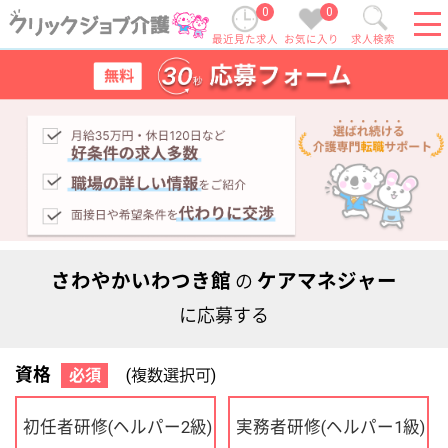
0
0
最近見た求人
お気に入り
求人検索
さわやかいわつき館
ケアマネジャー
の
に応募する
資格
必須
(複数選択可)
初任者研修
実務者研修
(ヘルパー2級)
(ヘルパー1級)
介護福祉士
社会福祉士
ケアマネジャー
PT
OT
その他・なし