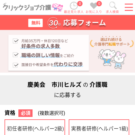
0
0
最近見た求人
お気に入り
求人検索
慶美会 市川ヒルズ
介護職
の
に応募する
資格
必須
(複数選択可)
初任者研修
実務者研修
(ヘルパー2級)
(ヘルパー1級)
介護福祉士
社会福祉士
ケアマネジャー
PT
OT
その他・なし