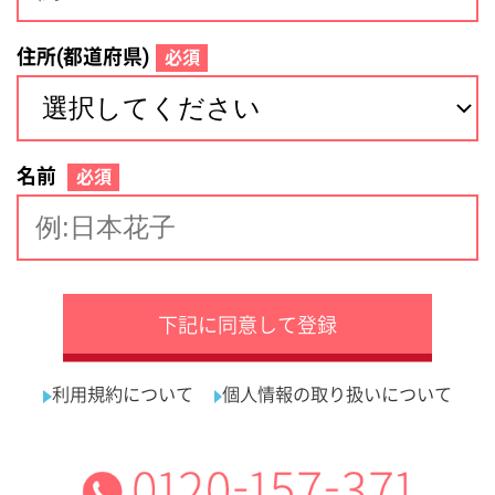
サイトマップ
利用規約
プライバシーポリシー
運営会社
看護師の求人・転職なら
採用ご担当者様へ
『クリックジョブ看護』
介護職求人支援サービス『クリックジョブ介護』運営会社:
ライフワンズ株式会社 ( 厚生労働大臣許可 )13- ユ -303765
Copyright©LifeOnes Ltd. All Rights Reserved