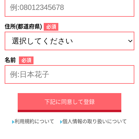
サイトマップ
利用規約
プライバシーポリシー
運営会社
看護師の求人・転職なら
採用ご担当者様へ
『クリックジョブ看護』
介護職求人支援サービス『クリックジョブ介護』運営会社:
ライフワンズ株式会社 ( 厚生労働大臣許可 )13- ユ -303765
Copyright©LifeOnes Ltd. All Rights Reserved