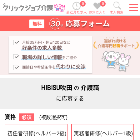
0
0
最近見た求人
お気に入り
求人検索
HIBISU吹田
介護職
の
に応募する
資格
必須
(複数選択可)
初任者研修
実務者研修
(ヘルパー2級)
(ヘルパー1級)
介護福祉士
社会福祉士
ケアマネジャー
PT
OT
その他・なし