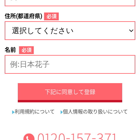
サイトマップ
利用規約
プライバシーポリシー
運営会社
看護師の求人・転職なら
採用ご担当者様へ
『クリックジョブ看護』
介護職求人支援サービス『クリックジョブ介護』運営会社:
ライフワンズ株式会社 ( 厚生労働大臣許可 )13- ユ -303765
Copyright©LifeOnes Ltd. All Rights Reserved