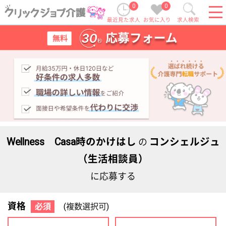
0
0
最近見た求人
お気に入り
求人検索
Wellness Casa時のかけはし
コンシェルジュ
の
（生活相談員）
に応募する
資格
必須
(複数選択可)
初任者研修
実務者研修
(ヘルパー2級)
(ヘルパー1級)
介護福祉士
社会福祉士
ケアマネジャー
PT