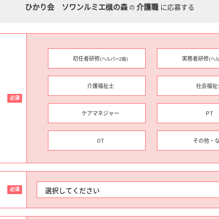
ひかり会 ソワンルミエ槻の森
介護職
に応募する
の
初任者研修
実務者研修
(ヘルパー2級)
(ヘ
介護福祉士
社会福祉
必須
ケアマネジャー
PT
OT
その他・
必須