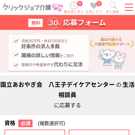
0
0
最近見た求人
お気に入り
求人検索
国立あおやぎ会 八王子デイケアセンター
生活
の
相談員
に応募する
資格
必須
(複数選択可)
初任者研修
実務者研修
(ヘルパー2級)
(ヘルパー1級)
介護福祉士
社会福祉士
ケアマネジャー
PT