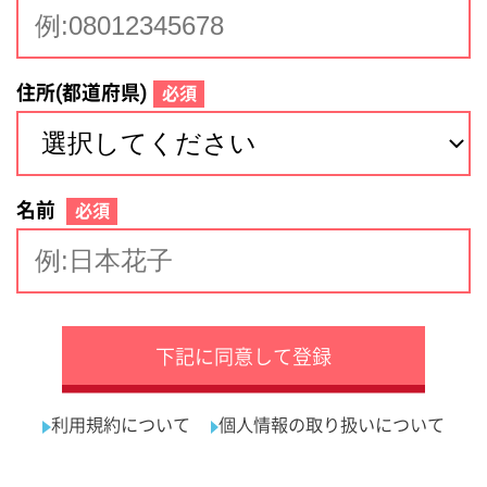
サイトマップ
利用規約
プライバシーポリシー
運営会社
看護師の求人・転職なら
採用ご担当者様へ
『クリックジョブ看護』
介護職求人支援サービス『クリックジョブ介護』運営会社:
ライフワンズ株式会社 ( 厚生労働大臣許可 )13- ユ -303765
Copyright©LifeOnes Ltd. All Rights Reserved