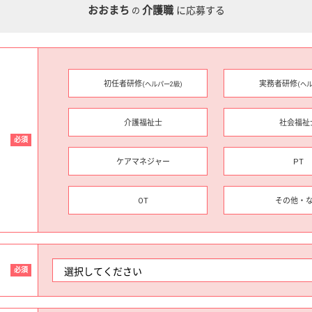
おおまち
介護職
に応募する
の
初任者研修
実務者研修
(ヘルパー2級)
(ヘ
介護福祉士
社会福祉
必須
ケアマネジャー
PT
OT
その他・
必須