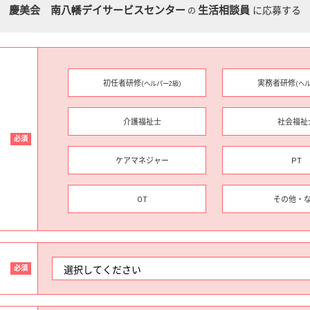
慶美会 南八幡デイサービスセンター
生活相談員
に応募する
の
初任者研修
実務者研修
(ヘルパー2級)
(ヘ
介護福祉士
社会福祉
必須
ケアマネジャー
PT
OT
その他・
必須