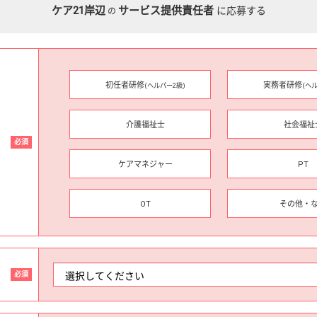
ケア21岸辺
サービス提供責任者
に応募する
の
初任者研修
実務者研修
(ヘルパー2級)
(ヘ
介護福祉士
社会福祉
必須
ケアマネジャー
PT
OT
その他・
必須