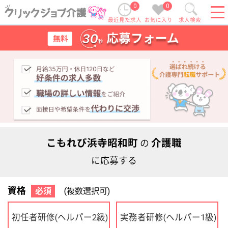
0
0
最近見た求人
お気に入り
求人検索
こもれび浜寺昭和町
介護職
の
に応募する
資格
必須
(複数選択可)
初任者研修
実務者研修
(ヘルパー2級)
(ヘルパー1級)
介護福祉士
社会福祉士
ケアマネジャー
PT
OT
その他・なし