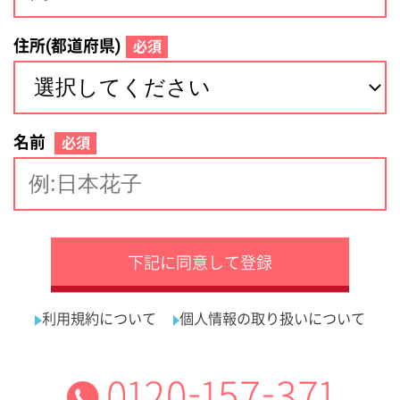
サイトマップ
利用規約
プライバシーポリシー
運営会社
看護師の求人・転職なら
採用ご担当者様へ
『クリックジョブ看護』
介護職求人支援サービス『クリックジョブ介護』運営会社:
ライフワンズ株式会社 ( 厚生労働大臣許可 )13- ユ -303765
Copyright©LifeOnes Ltd. All Rights Reserved