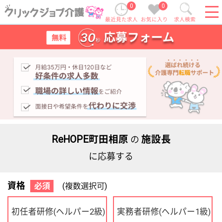
0
0
最近見た求人
お気に入り
求人検索
ReHOPE町田相原
施設長
の
に応募する
資格
必須
(複数選択可)
初任者研修
実務者研修
(ヘルパー2級)
(ヘルパー1級)
介護福祉士
社会福祉士
ケアマネジャー
PT
OT
その他・なし