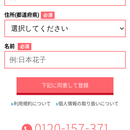
サイトマップ
利用規約
プライバシーポリシー
運営会社
看護師の求人・転職なら
採用ご担当者様へ
『クリックジョブ看護』
介護職求人支援サービス『クリックジョブ介護』運営会社:
ライフワンズ株式会社 ( 厚生労働大臣許可 )13- ユ -303765
Copyright©LifeOnes Ltd. All Rights Reserved