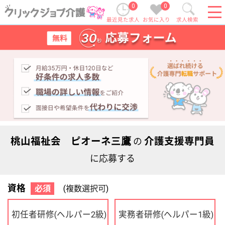
0
0
最近見た求人
お気に入り
求人検索
桃山福祉会 ピオーネ三鷹
介護支援専門員
の
に応募する
資格
必須
(複数選択可)
初任者研修
実務者研修
(ヘルパー2級)
(ヘルパー1級)
介護福祉士
社会福祉士
ケアマネジャー
PT
OT
その他・なし