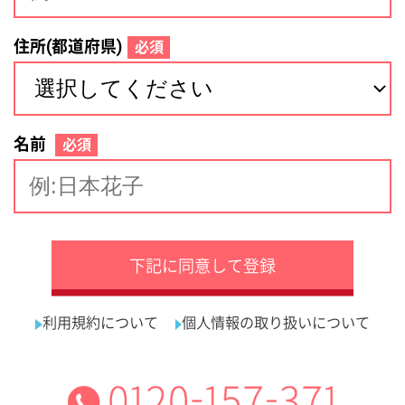
サイトマップ
利用規約
プライバシーポリシー
運営会社
看護師の求人・転職なら
採用ご担当者様へ
『クリックジョブ看護』
介護職求人支援サービス『クリックジョブ介護』運営会社:
ライフワンズ株式会社 ( 厚生労働大臣許可 )13- ユ -303765
Copyright©LifeOnes Ltd. All Rights Reserved