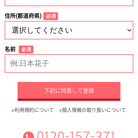
サイトマップ
利用規約
プライバシーポリシー
運営会社
看護師の求人・転職なら
採用ご担当者様へ
『クリックジョブ看護』
介護職求人支援サービス『クリックジョブ介護』運営会社:
ライフワンズ株式会社 ( 厚生労働大臣許可 )13- ユ -303765
Copyright©LifeOnes Ltd. All Rights Reserved