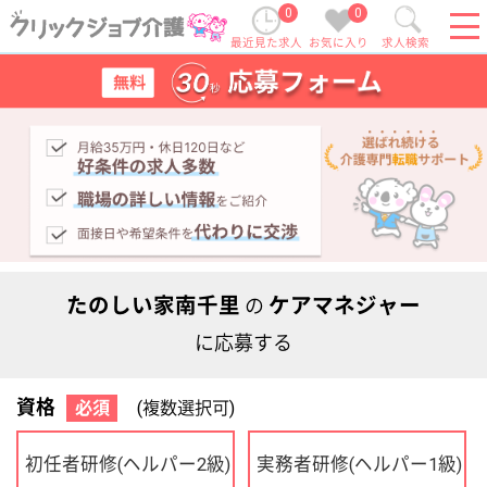
0
0
最近見た求人
お気に入り
求人検索
たのしい家南千里
ケアマネジャー
の
に応募する
資格
必須
(複数選択可)
初任者研修
実務者研修
(ヘルパー2級)
(ヘルパー1級)
介護福祉士
社会福祉士
ケアマネジャー
PT
OT
その他・なし