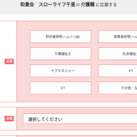
和貴会 スローライフ千里
介護職
に応募する
の
初任者研修
実務者研修
(ヘルパー2級)
(ヘ
介護福祉士
社会福祉
必須
ケアマネジャー
PT
OT
その他・
必須