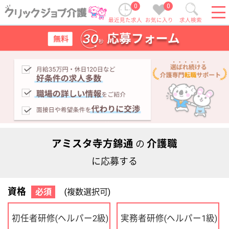
0
0
最近見た求人
お気に入り
求人検索
アミスタ寺方錦通
介護職
の
に応募する
資格
必須
(複数選択可)
初任者研修
実務者研修
(ヘルパー2級)
(ヘルパー1級)
介護福祉士
社会福祉士
ケアマネジャー
PT
OT
その他・なし