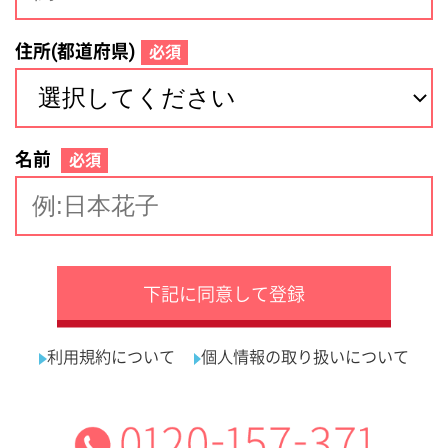
サイトマップ
利用規約
プライバシーポリシー
運営会社
看護師の求人・転職なら
採用ご担当者様へ
『クリックジョブ看護』
介護職求人支援サービス『クリックジョブ介護』運営会社:
ライフワンズ株式会社 ( 厚生労働大臣許可 )13- ユ -303765
Copyright©LifeOnes Ltd. All Rights Reserved