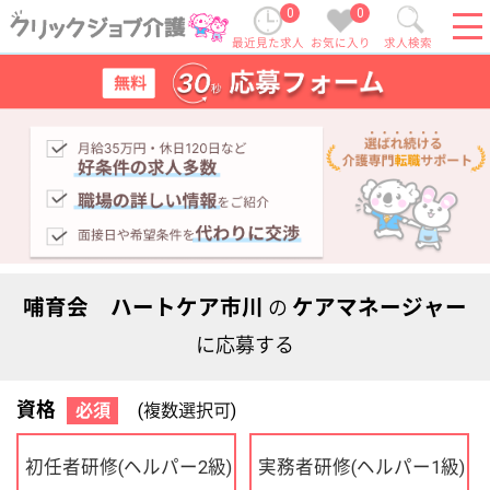
0
0
最近見た求人
お気に入り
求人検索
哺育会 ハートケア市川
ケアマネージャー
の
に応募する
資格
必須
(複数選択可)
初任者研修
実務者研修
(ヘルパー2級)
(ヘルパー1級)
介護福祉士
社会福祉士
ケアマネジャー
PT
OT
その他・なし