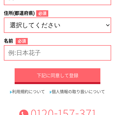
サイトマップ
利用規約
プライバシーポリシー
運営会社
看護師の求人・転職なら
採用ご担当者様へ
『クリックジョブ看護』
介護職求人支援サービス『クリックジョブ介護』運営会社:
ライフワンズ株式会社 ( 厚生労働大臣許可 )13- ユ -303765
Copyright©LifeOnes Ltd. All Rights Reserved