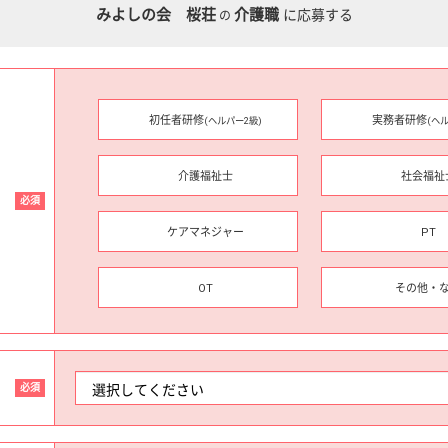
みよしの会 桜荘
介護職
に応募する
の
初任者研修
実務者研修
(ヘルパー2級)
(ヘ
介護福祉士
社会福祉
必須
ケアマネジャー
PT
OT
その他・
必須