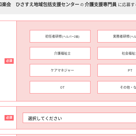
和楽会 ひさすえ地域包括支援センター
介護支援専門員
に応募す
の
初任者研修
実務者研修
(ヘルパー2級)
(ヘ
介護福祉士
社会福祉
必須
ケアマネジャー
PT
OT
その他・
必須