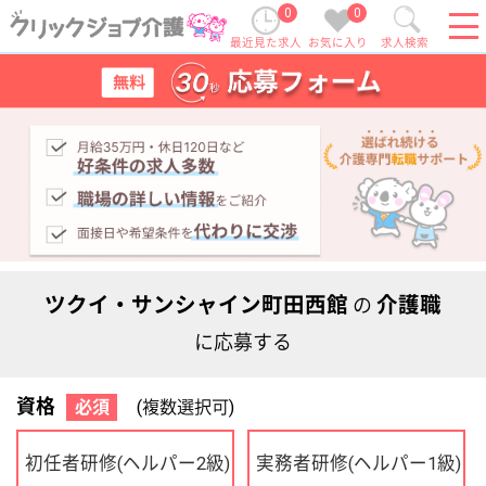
0
0
最近見た求人
お気に入り
求人検索
ツクイ・サンシャイン町田西館
介護職
の
に応募する
資格
必須
(複数選択可)
初任者研修
実務者研修
(ヘルパー2級)
(ヘルパー1級)
介護福祉士
社会福祉士
ケアマネジャー
PT
OT
その他・なし