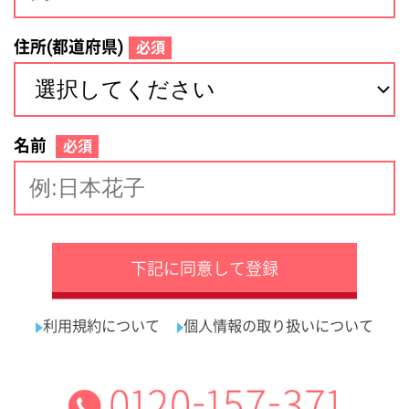
サイトマップ
利用規約
プライバシーポリシー
運営会社
看護師の求人・転職なら
採用ご担当者様へ
『クリックジョブ看護』
介護職求人支援サービス『クリックジョブ介護』運営会社:
ライフワンズ株式会社 ( 厚生労働大臣許可 )13- ユ -303765
Copyright©LifeOnes Ltd. All Rights Reserved