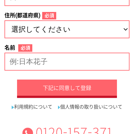
サイトマップ
利用規約
プライバシーポリシー
運営会社
看護師の求人・転職なら
採用ご担当者様へ
『クリックジョブ看護』
介護職求人支援サービス『クリックジョブ介護』運営会社:
ライフワンズ株式会社 ( 厚生労働大臣許可 )13- ユ -303765
Copyright©LifeOnes Ltd. All Rights Reserved