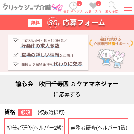
0
0
最近見た求人
お気に入り
求人検索
諭心会 吹田千寿園
ケアマネジャー
の
に応募する
資格
必須
(複数選択可)
初任者研修
実務者研修
(ヘルパー2級)
(ヘルパー1級)
介護福祉士
社会福祉士
ケアマネジャー
PT
OT
その他・なし