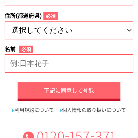
サイトマップ
利用規約
プライバシーポリシー
運営会社
看護師の求人・転職なら
採用ご担当者様へ
『クリックジョブ看護』
介護職求人支援サービス『クリックジョブ介護』運営会社:
ライフワンズ株式会社 ( 厚生労働大臣許可 )13- ユ -303765
Copyright©LifeOnes Ltd. All Rights Reserved