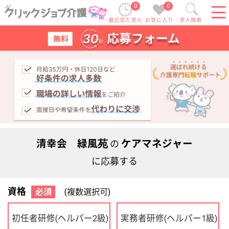
0
0
最近見た求人
お気に入り
求人検索
清幸会 緑風苑
ケアマネジャー
の
に応募する
資格
必須
(複数選択可)
初任者研修
実務者研修
(ヘルパー2級)
(ヘルパー1級)
介護福祉士
社会福祉士
ケアマネジャー
PT
OT
その他・なし