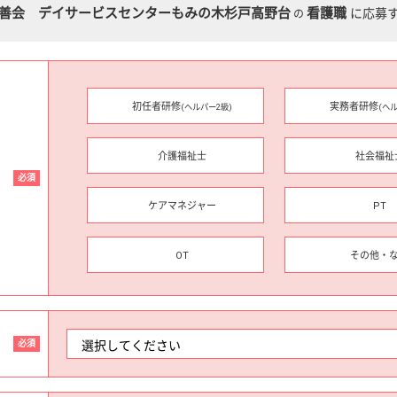
善会 デイサービスセンターもみの木杉戸高野台
看護職
に応募
の
初任者研修
実務者研修
(ヘルパー2級)
(ヘ
介護福祉士
社会福祉
必須
ケアマネジャー
PT
OT
その他・
必須