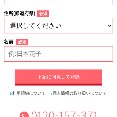
サイトマップ
利用規約
プライバシーポリシー
運営会社
看護師の求人・転職なら
採用ご担当者様へ
『クリックジョブ看護』
介護職求人支援サービス『クリックジョブ介護』運営会社:
ライフワンズ株式会社 ( 厚生労働大臣許可 )13- ユ -303765
Copyright©LifeOnes Ltd. All Rights Reserved