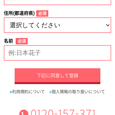
サイトマップ
利用規約
プライバシーポリシー
運営会社
看護師の求人・転職なら
採用ご担当者様へ
『クリックジョブ看護』
介護職求人支援サービス『クリックジョブ介護』運営会社:
ライフワンズ株式会社 ( 厚生労働大臣許可 )13- ユ -303765
Copyright©LifeOnes Ltd. All Rights Reserved