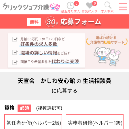
0
0
最近見た求人
お気に入り
求人検索
天宣会 かしわ安心館
生活相談員
の
に応募する
資格
必須
(複数選択可)
初任者研修
実務者研修
(ヘルパー2級)
(ヘルパー1級)
介護福祉士
社会福祉士
ケアマネジャー
PT
OT
その他・なし