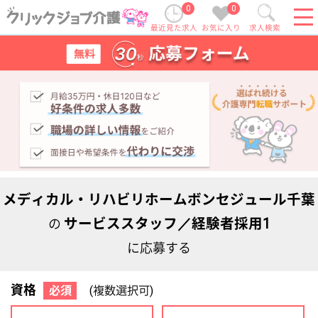
0
0
最近見た求人
お気に入り
求人検索
メディカル・リハビリホームボンセジュール千葉
サービススタッフ／経験者採用1
の
に応募する
資格
必須
(複数選択可)
初任者研修
実務者研修
(ヘルパー2級)
(ヘルパー1級)
介護福祉士
社会福祉士
ケアマネジャー
PT