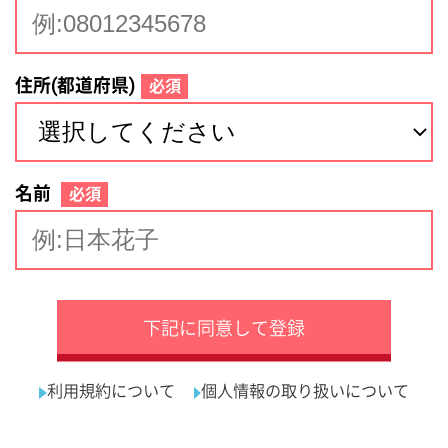
サイトマップ
利用規約
プライバシーポリシー
運営会社
看護師の求人・転職なら
採用ご担当者様へ
『クリックジョブ看護』
介護職求人支援サービス『クリックジョブ介護』運営会社:
ライフワンズ株式会社 ( 厚生労働大臣許可 )13- ユ -303765
Copyright©LifeOnes Ltd. All Rights Reserved