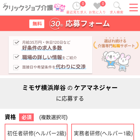
0
0
最近見た求人
お気に入り
求人検索
ミモザ横浜岸谷
ケアマネジャー
の
に応募する
資格
必須
(複数選択可)
初任者研修
実務者研修
(ヘルパー2級)
(ヘルパー1級)
介護福祉士
社会福祉士
ケアマネジャー
PT
OT
その他・なし