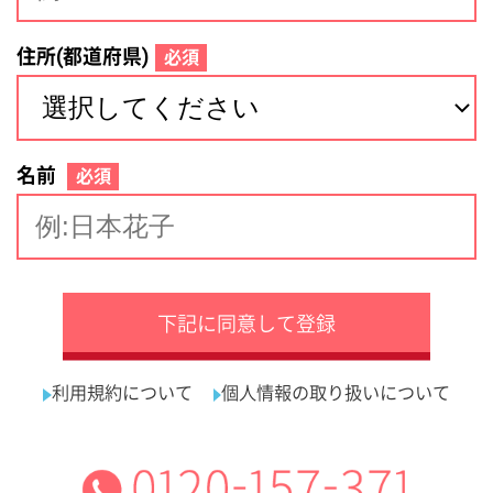
サイトマップ
利用規約
プライバシーポリシー
運営会社
看護師の求人・転職なら
採用ご担当者様へ
『クリックジョブ看護』
介護職求人支援サービス『クリックジョブ介護』運営会社:
ライフワンズ株式会社 ( 厚生労働大臣許可 )13- ユ -303765
Copyright©LifeOnes Ltd. All Rights Reserved