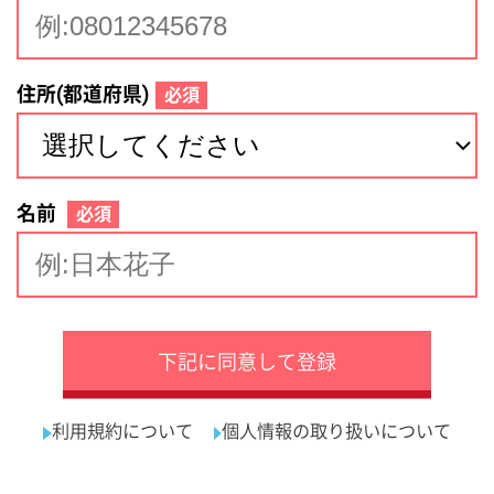
サイトマップ
利用規約
プライバシーポリシー
運営会社
看護師の求人・転職なら
採用ご担当者様へ
『クリックジョブ看護』
介護職求人支援サービス『クリックジョブ介護』運営会社:
ライフワンズ株式会社 ( 厚生労働大臣許可 )13- ユ -303765
Copyright©LifeOnes Ltd. All Rights Reserved