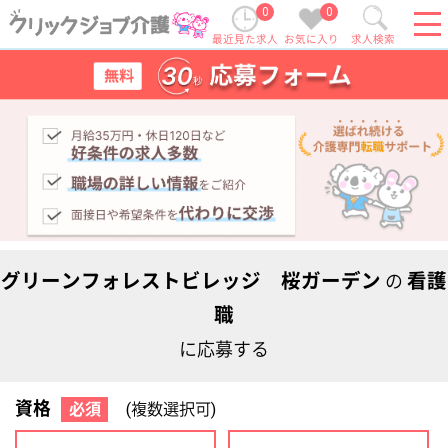
0
0
最近見た求人
お気に入り
求人検索
グリーンフォレストビレッジ 桜ガーデン
看護
の
職
に応募する
資格
必須
(複数選択可)
初任者研修
実務者研修
(ヘルパー2級)
(ヘルパー1級)
介護福祉士
社会福祉士
ケアマネジャー
PT