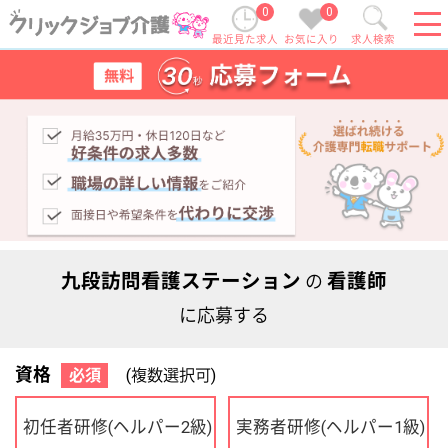
0
0
最近見た求人
お気に入り
求人検索
九段訪問看護ステーション
看護師
の
に応募する
資格
必須
(複数選択可)
初任者研修
実務者研修
(ヘルパー2級)
(ヘルパー1級)
介護福祉士
社会福祉士
ケアマネジャー
PT
OT
その他・なし