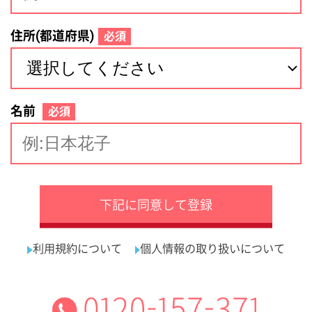
サイトマップ
利用規約
プライバシーポリシー
運営会社
看護師の求人・転職なら
採用ご担当者様へ
『クリックジョブ看護』
介護職求人支援サービス『クリックジョブ介護』運営会社:
ライフワンズ株式会社 ( 厚生労働大臣許可 )13- ユ -303765
Copyright©LifeOnes Ltd. All Rights Reserved