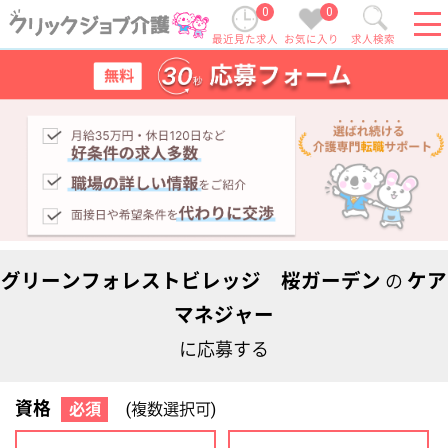
0
0
最近見た求人
お気に入り
求人検索
グリーンフォレストビレッジ 桜ガーデン
ケア
の
マネジャー
に応募する
資格
必須
(複数選択可)
初任者研修
実務者研修
(ヘルパー2級)
(ヘルパー1級)
介護福祉士
社会福祉士
ケアマネジャー
PT