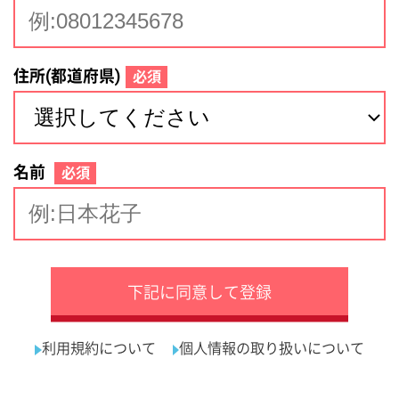
サイトマップ
利用規約
プライバシーポリシー
運営会社
看護師の求人・転職なら
採用ご担当者様へ
『クリックジョブ看護』
介護職求人支援サービス『クリックジョブ介護』運営会社:
ライフワンズ株式会社 ( 厚生労働大臣許可 )13- ユ -303765
Copyright©LifeOnes Ltd. All Rights Reserved