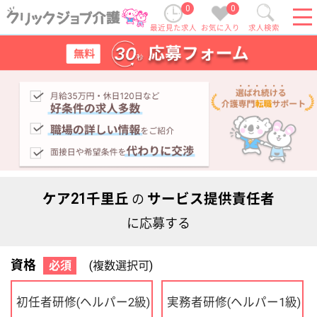
0
0
最近見た求人
お気に入り
求人検索
ケア21千里丘
サービス提供責任者
の
に応募する
資格
必須
(複数選択可)
初任者研修
実務者研修
(ヘルパー2級)
(ヘルパー1級)
介護福祉士
社会福祉士
ケアマネジャー
PT
OT
その他・なし