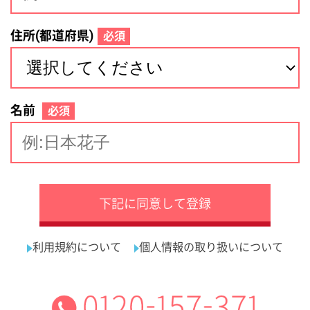
サイトマップ
利用規約
プライバシーポリシー
運営会社
看護師の求人・転職なら
採用ご担当者様へ
『クリックジョブ看護』
介護職求人支援サービス『クリックジョブ介護』運営会社:
ライフワンズ株式会社 ( 厚生労働大臣許可 )13- ユ -303765
Copyright©LifeOnes Ltd. All Rights Reserved