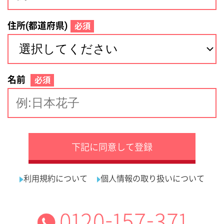
サイトマップ
利用規約
プライバシーポリシー
運営会社
看護師の求人・転職なら
採用ご担当者様へ
『クリックジョブ看護』
介護職求人支援サービス『クリックジョブ介護』運営会社:
ライフワンズ株式会社 ( 厚生労働大臣許可 )13- ユ -303765
Copyright©LifeOnes Ltd. All Rights Reserved