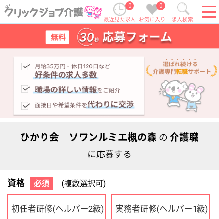
0
0
最近見た求人
お気に入り
求人検索
ひかり会 ソワンルミエ槻の森
介護職
の
に応募する
資格
必須
(複数選択可)
初任者研修
実務者研修
(ヘルパー2級)
(ヘルパー1級)
介護福祉士
社会福祉士
ケアマネジャー
PT
OT
その他・なし