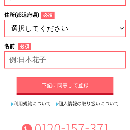
サイトマップ
利用規約
プライバシーポリシー
運営会社
看護師の求人・転職なら
採用ご担当者様へ
『クリックジョブ看護』
介護職求人支援サービス『クリックジョブ介護』運営会社:
ライフワンズ株式会社 ( 厚生労働大臣許可 )13- ユ -303765
Copyright©LifeOnes Ltd. All Rights Reserved