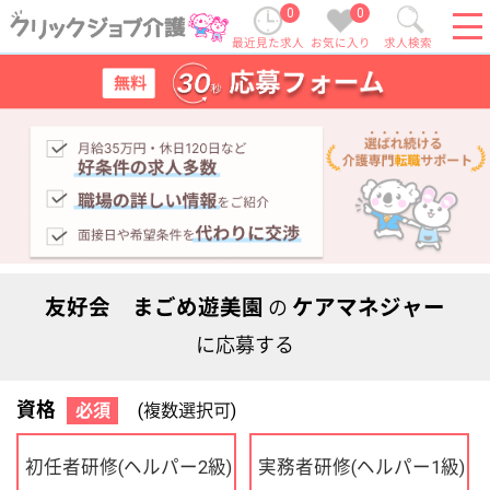
0
0
最近見た求人
お気に入り
求人検索
友好会 まごめ遊美園
ケアマネジャー
の
に応募する
資格
必須
(複数選択可)
初任者研修
実務者研修
(ヘルパー2級)
(ヘルパー1級)
介護福祉士
社会福祉士
ケアマネジャー
PT
OT
その他・なし