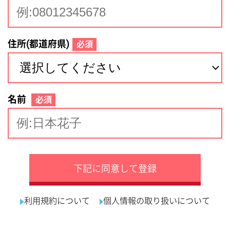
サイトマップ
利用規約
プライバシーポリシー
運営会社
看護師の求人・転職なら
採用ご担当者様へ
『クリックジョブ看護』
介護職求人支援サービス『クリックジョブ介護』運営会社:
ライフワンズ株式会社 ( 厚生労働大臣許可 )13- ユ -303765
Copyright©LifeOnes Ltd. All Rights Reserved