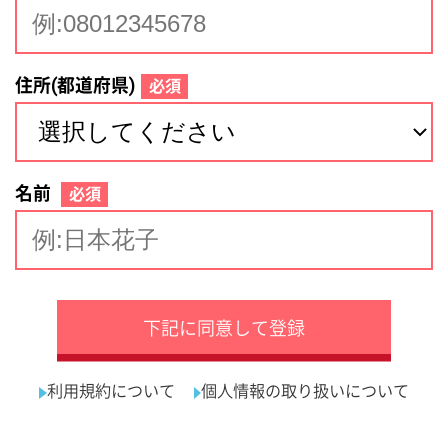
サイトマップ
利用規約
プライバシーポリシー
運営会社
看護師の求人・転職なら
採用ご担当者様へ
『クリックジョブ看護』
介護職求人支援サービス『クリックジョブ介護』運営会社:
ライフワンズ株式会社 ( 厚生労働大臣許可 )13- ユ -303765
Copyright©LifeOnes Ltd. All Rights Reserved