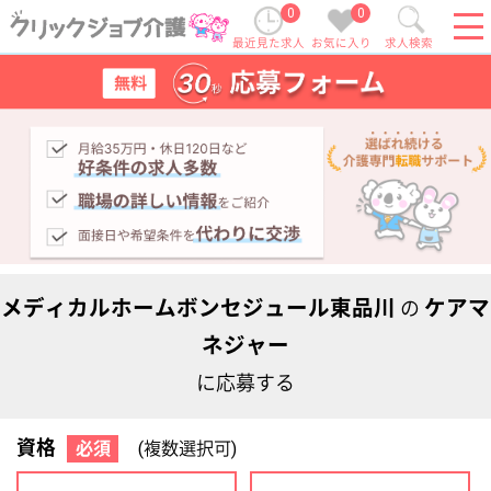
0
0
最近見た求人
お気に入り
求人検索
メディカルホームボンセジュール東品川
ケアマ
の
ネジャー
に応募する
資格
必須
(複数選択可)
初任者研修
実務者研修
(ヘルパー2級)
(ヘルパー1級)
介護福祉士
社会福祉士
ケアマネジャー
PT