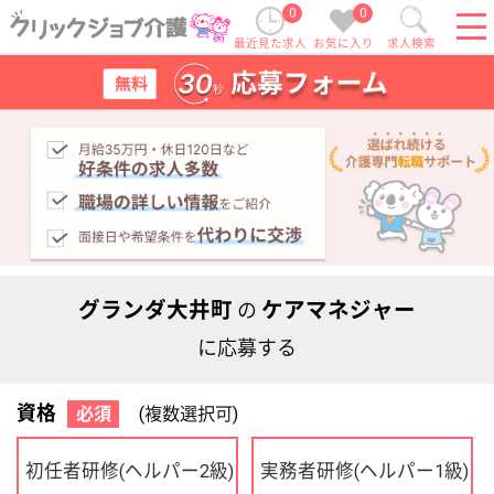
0
0
最近見た求人
お気に入り
求人検索
グランダ大井町
ケアマネジャー
の
に応募する
資格
必須
(複数選択可)
初任者研修
実務者研修
(ヘルパー2級)
(ヘルパー1級)
介護福祉士
社会福祉士
ケアマネジャー
PT
OT
その他・なし