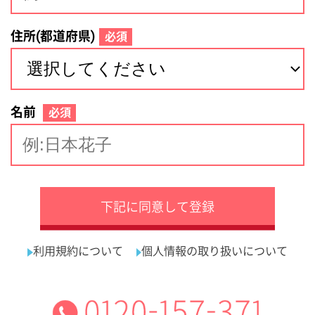
サイトマップ
利用規約
プライバシーポリシー
運営会社
看護師の求人・転職なら
採用ご担当者様へ
『クリックジョブ看護』
介護職求人支援サービス『クリックジョブ介護』運営会社:
ライフワンズ株式会社 ( 厚生労働大臣許可 )13- ユ -303765
Copyright©LifeOnes Ltd. All Rights Reserved