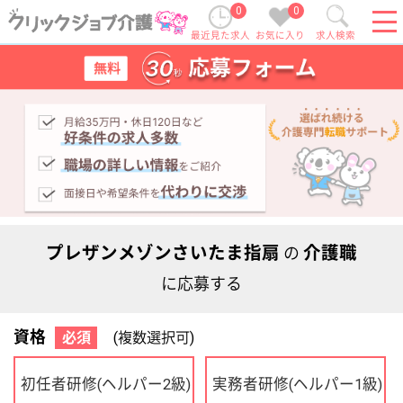
0
0
最近見た求人
お気に入り
求人検索
プレザンメゾンさいたま指扇
介護職
の
に応募する
資格
必須
(複数選択可)
初任者研修
実務者研修
(ヘルパー2級)
(ヘルパー1級)
介護福祉士
社会福祉士
ケアマネジャー
PT
OT
その他・なし