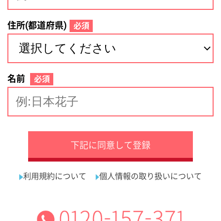
サイトマップ
利用規約
プライバシーポリシー
運営会社
看護師の求人・転職なら
採用ご担当者様へ
『クリックジョブ看護』
介護職求人支援サービス『クリックジョブ介護』運営会社:
ライフワンズ株式会社 ( 厚生労働大臣許可 )13- ユ -303765
Copyright©LifeOnes Ltd. All Rights Reserved