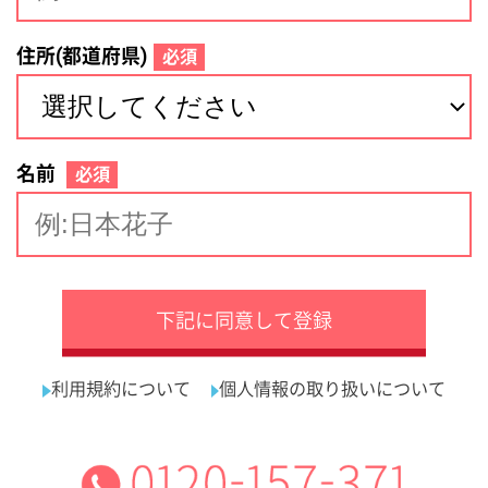
サイトマップ
利用規約
プライバシーポリシー
運営会社
看護師の求人・転職なら
採用ご担当者様へ
『クリックジョブ看護』
介護職求人支援サービス『クリックジョブ介護』運営会社:
ライフワンズ株式会社 ( 厚生労働大臣許可 )13- ユ -303765
Copyright©LifeOnes Ltd. All Rights Reserved