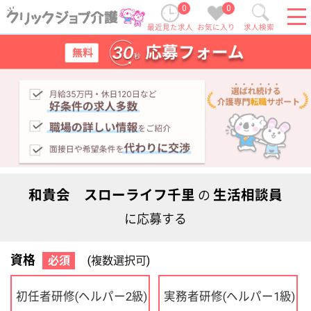
0
0
最近見た求人
お気に入り
求人検索
和貴会 スローライフ千里
生活相談員
の
に応募する
資格
必須
(複数選択可)
初任者研修
実務者研修
(ヘルパー2級)
(ヘルパー1級)
介護福祉士
社会福祉士
ケアマネジャー
PT
OT
その他・なし