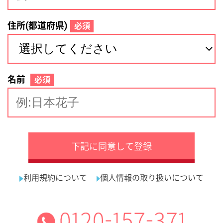
サイトマップ
利用規約
プライバシーポリシー
運営会社
看護師の求人・転職なら
採用ご担当者様へ
『クリックジョブ看護』
介護職求人支援サービス『クリックジョブ介護』運営会社:
ライフワンズ株式会社 ( 厚生労働大臣許可 )13- ユ -303765
Copyright©LifeOnes Ltd. All Rights Reserved