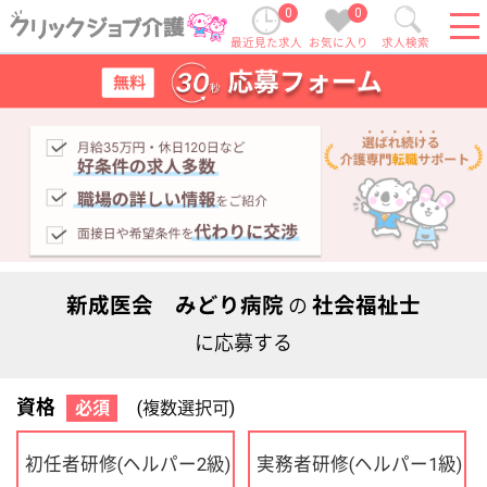
0
0
最近見た求人
お気に入り
求人検索
新成医会 みどり病院
社会福祉士
の
に応募する
資格
必須
(複数選択可)
初任者研修
実務者研修
(ヘルパー2級)
(ヘルパー1級)
介護福祉士
社会福祉士
ケアマネジャー
PT
OT
その他・なし