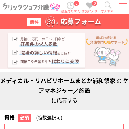
0
0
最近見た求人
お気に入り
求人検索
メディカル・リハビリホームまどか浦和領家
ケ
の
アマネジャー／施設
に応募する
資格
必須
(複数選択可)
初任者研修
実務者研修
(ヘルパー2級)
(ヘルパー1級)
介護福祉士
社会福祉士
ケアマネジャー
PT