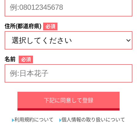
サイトマップ
利用規約
プライバシーポリシー
運営会社
看護師の求人・転職なら
採用ご担当者様へ
『クリックジョブ看護』
介護職求人支援サービス『クリックジョブ介護』運営会社:
ライフワンズ株式会社 ( 厚生労働大臣許可 )13- ユ -303765
Copyright©LifeOnes Ltd. All Rights Reserved