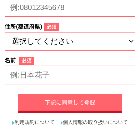
サイトマップ
利用規約
プライバシーポリシー
運営会社
看護師の求人・転職なら
採用ご担当者様へ
『クリックジョブ看護』
介護職求人支援サービス『クリックジョブ介護』運営会社:
ライフワンズ株式会社 ( 厚生労働大臣許可 )13- ユ -303765
Copyright©LifeOnes Ltd. All Rights Reserved