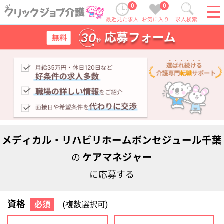
0
0
最近見た求人
お気に入り
求人検索
メディカル・リハビリホームボンセジュール千葉
ケアマネジャー
の
に応募する
資格
必須
(複数選択可)
初任者研修
実務者研修
(ヘルパー2級)
(ヘルパー1級)
介護福祉士
社会福祉士
ケアマネジャー
PT