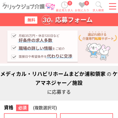
0
0
最近見た求人
お気に入り
求人検索
メディカル・リハビリホームまどか浦和領家
ケ
の
アマネジャー／施設
に応募する
資格
必須
(複数選択可)
初任者研修
実務者研修
(ヘルパー2級)
(ヘルパー1級)
介護福祉士
社会福祉士
ケアマネジャー
PT