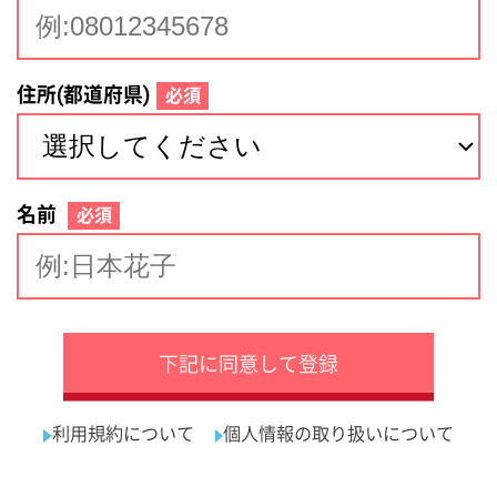
サイトマップ
利用規約
プライバシーポリシー
運営会社
看護師の求人・転職なら
採用ご担当者様へ
『クリックジョブ看護』
介護職求人支援サービス『クリックジョブ介護』運営会社:
ライフワンズ株式会社 ( 厚生労働大臣許可 )13- ユ -303765
Copyright©LifeOnes Ltd. All Rights Reserved