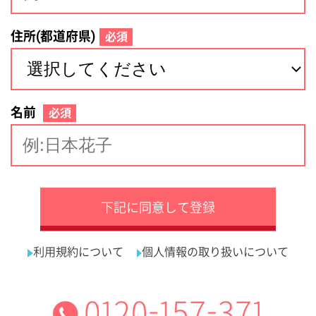
サイトマップ
利用規約
プライバシーポリシー
運営会社
看護師の求人・転職なら
採用ご担当者様へ
『クリックジョブ看護』
介護職求人支援サービス『クリックジョブ介護』運営会社:
ライフワンズ株式会社 ( 厚生労働大臣許可 )13- ユ -303765
Copyright©LifeOnes Ltd. All Rights Reserved