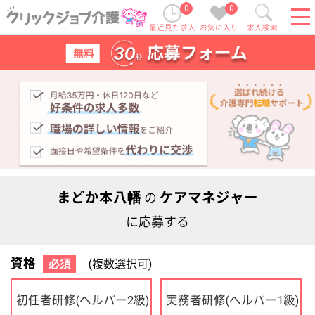
0
0
最近見た求人
お気に入り
求人検索
まどか本八幡
ケアマネジャー
の
に応募する
資格
必須
(複数選択可)
初任者研修
実務者研修
(ヘルパー2級)
(ヘルパー1級)
介護福祉士
社会福祉士
ケアマネジャー
PT
OT
その他・なし