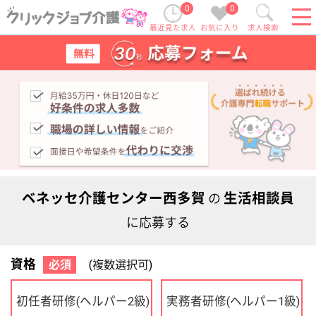
0
0
最近見た求人
お気に入り
求人検索
ベネッセ介護センター西多賀
生活相談員
の
に応募する
資格
必須
(複数選択可)
初任者研修
実務者研修
(ヘルパー2級)
(ヘルパー1級)
介護福祉士
社会福祉士
ケアマネジャー
PT
OT
その他・なし