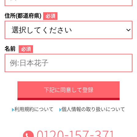
サイトマップ
利用規約
プライバシーポリシー
運営会社
看護師の求人・転職なら
採用ご担当者様へ
『クリックジョブ看護』
介護職求人支援サービス『クリックジョブ介護』運営会社:
ライフワンズ株式会社 ( 厚生労働大臣許可 )13- ユ -303765
Copyright©LifeOnes Ltd. All Rights Reserved