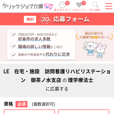
0
0
最近見た求人
お気に入り
求人検索
LE 在宅・施設 訪問看護リハビリステーショ
ン 御茶ノ水支店
理学療法士
の
に応募する
資格
必須
(複数選択可)
初任者研修
実務者研修
(ヘルパー2級)
(ヘルパー1級)
介護福祉士
社会福祉士
ケアマネジャー
PT