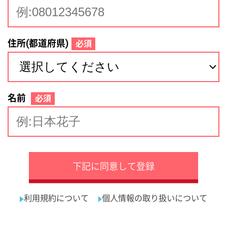
サイトマップ
利用規約
プライバシーポリシー
運営会社
看護師の求人・転職なら
採用ご担当者様へ
『クリックジョブ看護』
介護職求人支援サービス『クリックジョブ介護』運営会社:
ライフワンズ株式会社 ( 厚生労働大臣許可 )13- ユ -303765
Copyright©LifeOnes Ltd. All Rights Reserved