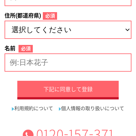
サイトマップ
利用規約
プライバシーポリシー
運営会社
看護師の求人・転職なら
採用ご担当者様へ
『クリックジョブ看護』
介護職求人支援サービス『クリックジョブ介護』運営会社:
ライフワンズ株式会社 ( 厚生労働大臣許可 )13- ユ -303765
Copyright©LifeOnes Ltd. All Rights Reserved