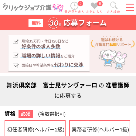
0
0
最近見た求人
お気に入り
求人検索
舞浜倶楽部 富士見サンヴァーロ
准看護師
の
に応募する
資格
必須
(複数選択可)
初任者研修
実務者研修
(ヘルパー2級)
(ヘルパー1級)
介護福祉士
社会福祉士
ケアマネジャー
PT
OT
その他・なし