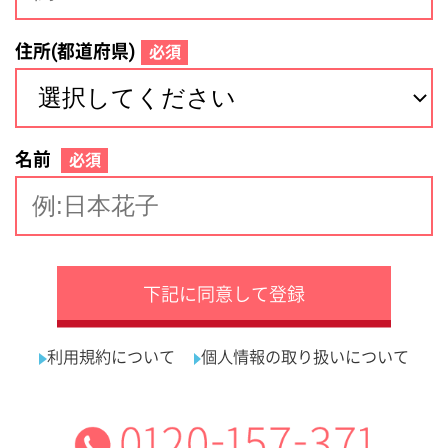
サイトマップ
利用規約
プライバシーポリシー
運営会社
看護師の求人・転職なら
採用ご担当者様へ
『クリックジョブ看護』
介護職求人支援サービス『クリックジョブ介護』運営会社:
ライフワンズ株式会社 ( 厚生労働大臣許可 )13- ユ -303765
Copyright©LifeOnes Ltd. All Rights Reserved