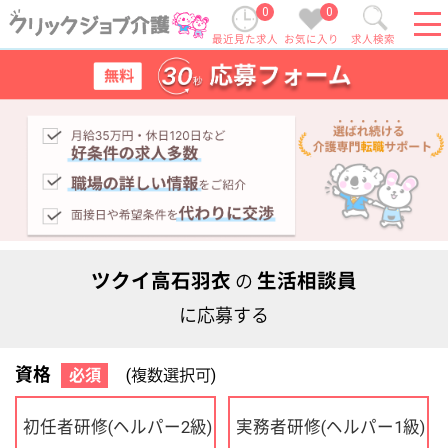
0
0
最近見た求人
お気に入り
求人検索
ツクイ高石羽衣
生活相談員
の
に応募する
資格
必須
(複数選択可)
初任者研修
実務者研修
(ヘルパー2級)
(ヘルパー1級)
介護福祉士
社会福祉士
ケアマネジャー
PT
OT
その他・なし