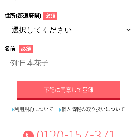
サイトマップ
利用規約
プライバシーポリシー
運営会社
看護師の求人・転職なら
採用ご担当者様へ
『クリックジョブ看護』
介護職求人支援サービス『クリックジョブ介護』運営会社:
ライフワンズ株式会社 ( 厚生労働大臣許可 )13- ユ -303765
Copyright©LifeOnes Ltd. All Rights Reserved