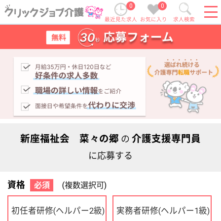
0
0
最近見た求人
お気に入り
求人検索
新座福祉会 菜々の郷
介護支援専門員
の
に応募する
資格
必須
(複数選択可)
初任者研修
実務者研修
(ヘルパー2級)
(ヘルパー1級)
介護福祉士
社会福祉士
ケアマネジャー
PT
OT
その他・なし